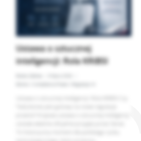
Ustawa o sztucznej
inteligencji: Rola KRiBSI
Beata Zalewa
8 lipca 2026
Biznes i Compliance
,
Prawo i Regulacje AI
Ustawa o sztucznej inteligencji: Rola KRiBSI Czy
Twój biznes jest gotowy na nowe regulacje
prawne? Krajowa ustawa o sztucznej inteligencji
została właśnie oficjalnie przyjęta przez Senat.
To historyczny moment dla polskiego rynku
technologicznego, który przenosi…