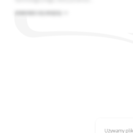
USTAWA
DOWIEDZ SIĘ WIĘCEJ
O
SZTUCZNEJ
INTELIGENCJI:
ROLA
KRIBSI
Używamy pliki