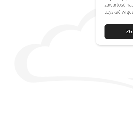
zawartość nas
uzyskać więce
ZG