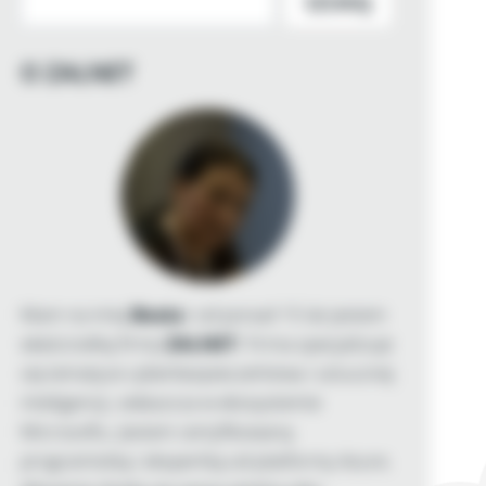
SZUKAJ
O ZALNET
Mam na imię
Beata
i od ponad 15 lat jestem
właścicielką firmy
ZALNET
. Firma specjalizuje
się tematyce cyberbezpieczeństwa i sztucznej
inteligencji, zwłaszcza w ekosystemie
Microsoftu. Jestem certyfikowaną
programistką i ekspertką od platformy Azure.