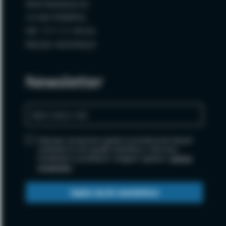
Wola Radzięcka 62
23-440 FRAMPOL
NIP: 717-111-99-64
REGON: 060594620
Newsletter
Zapisując się wyrażasz zgodę na przetwarzanie danych
osobowych w celu wysyłki newslettera i informacji
handlowych o produktach i usługach, zgodnie z
polityką
prywatności
.
Zapisz się do newslettera