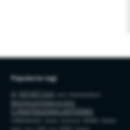
Popularne tagi
AI
ASP.NET Core
azure
bezpieczeństwo AI
Bezpieczeństwo w sieci
Cyberbezpieczeństwo
Cybersecurity
docker
Edukacja
Deepfake
Dezinformacja
LLM
OSINT
GenAI
Phishing
github
mysql