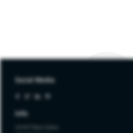
Social Media
Info
ZALNET Beata Zalewa