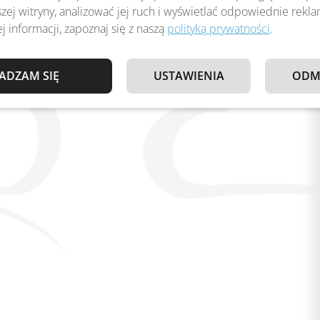
zej witryny, analizować jej ruch i wyświetlać odpowiednie rekl
j informacji, zapoznaj się z naszą
polityką prywatności
.
ADZAM SIĘ
USTAWIENIA
ODM