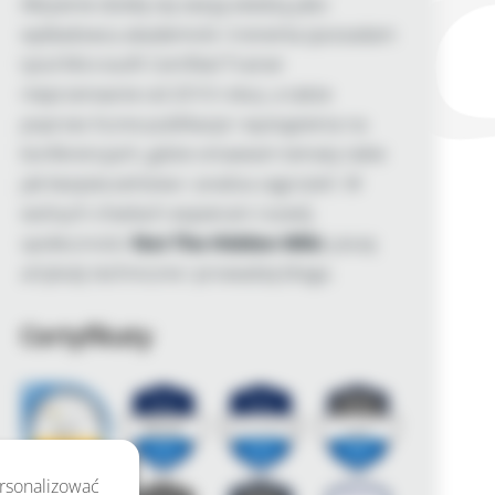
Aktywnie dzielę się swoją wiedzą jako
wykładowca akademicki i trenerka (posiadam
tytuł Microsoft Certified Trainer
nieprzerwanie od 2010 roku), a także
poprzez liczne publikacje i wystąpienia na
konferencjach, gdzie omawiam tematy takie
jak bezpieczeństwo i analiza zagrożeń. W
wolnych chwilach wspieram rozwój
społeczności
Not The Hidden Wiki
, piszę
artykuły techniczne i prowadzę bloga.
Certyfikaty
ersonalizować