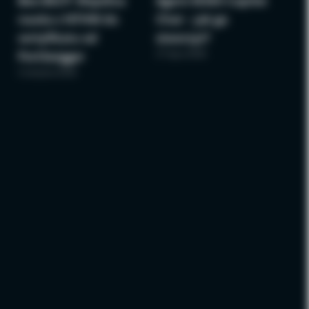
Bee BSCP: Wspólna
Agent M365 Copilot
nauka z NTHW do
Chat – jak go
certyfikatu od
stworzyć?
27 lipca 2026
PortSwigger
3 sierpnia 2026