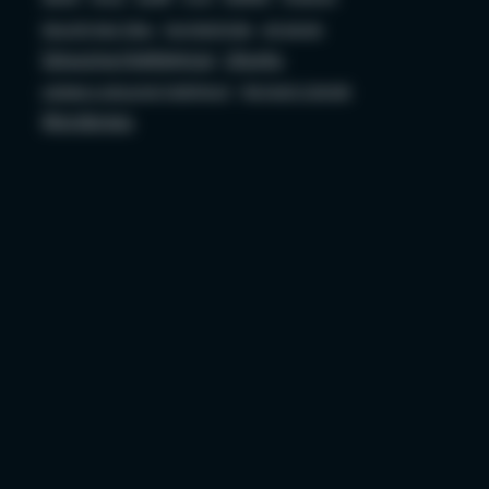
Security bez Tabu
Socjotechnika
sql server
Sztuczna Inteligencja
Ubuntu
ustawa o sztucznej inteligencji
Wojciech Ciemski
Wordpress