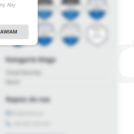
amy. Aby
AWIAM
Kategorie bloga
Cloud Security
Azure
Napisz do nas
info@zalnet.pl
+48 600 926 031