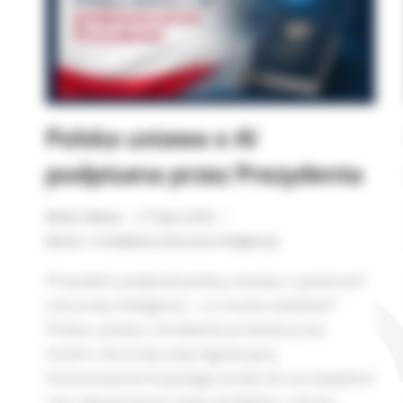
Polska ustawa o AI
podpisana przez Prezydenta
Beata Zalewa
27 lipca 2026
Biznes i Compliance
,
Sztuczna Inteligencja
Prezydent podpisał polską ustawę o systemach
sztucznej inteligencji – co musisz wiedzieć?
Polska ustawa o AI właśnie przeszła przez
ostatni, kluczowy etap legislacyjny.
Dostosowanie krajowego prawa do europejskich
ram regulacyjnych staje się faktem, a firmy…