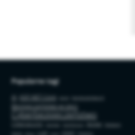
Popularne tagi
AI
ASP.NET Core
azure
bezpieczeństwo AI
Bezpieczeństwo w sieci
Cyberbezpieczeństwo
Cybersecurity
docker
Edukacja
Deepfake
Dezinformacja
LLM
OSINT
GenAI
Phishing
github
mysql