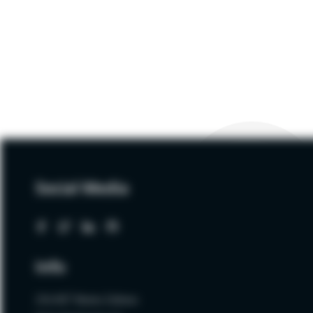
NA
AI
ACT
Social Media
Info
ZALNET Beata Zalewa