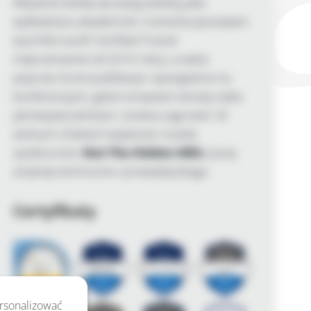
Aktywnie dzielę się swoją wiedzą jako
wykładowca akademicki i trenerka (posiadam
tytuł Microsoft Certified Trainer
nieprzerwanie od 2010 roku), a także
poprzez liczne publikacje i wystąpienia na
konferencjach, gdzie omawiam tematy takie
jak bezpieczeństwo i analiza zagrożeń. W
wolnych chwilach wspieram rozwój
społeczności
Not The Hidden Wiki
, piszę
artykuły techniczne i prowadzę bloga.
Certyfikaty
ersonalizować