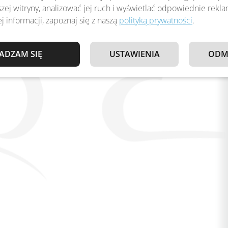
zej witryny, analizować jej ruch i wyświetlać odpowiednie rekl
j informacji, zapoznaj się z naszą
polityką prywatności
.
ADZAM SIĘ
USTAWIENIA
ODM