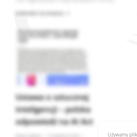
POLSKA
DOWIEDZ SIĘ WIĘCEJ
USTAWA
O
AI
PODPISANA
PRZEZ
PREZYDENTA
Ustawa o sztucznej
inteligencji – polska
odpowiedź na AI Act
Używamy pliki
Beata Zalewa
13 kwietnia 2026