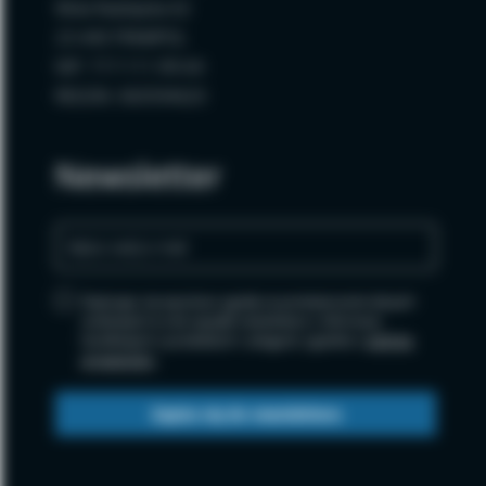
Wola Radzięcka 62
23-440 FRAMPOL
NIP: 717-111-99-64
REGON: 060594620
Newsletter
Zapisując się wyrażasz zgodę na przetwarzanie danych
osobowych w celu wysyłki newslettera i informacji
handlowych o produktach i usługach, zgodnie z
polityką
prywatności
.
Zapisz się do newslettera