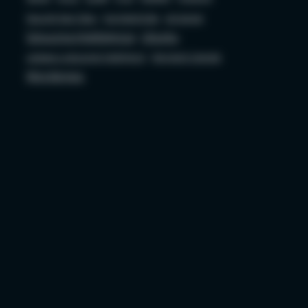
Security bez Tabu
Socjotechnika
sql server
Sztuczna Inteligencja
Ubuntu
ustawa o sztucznej inteligencji
Wojciech Ciemski
Wordpress