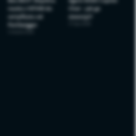
Bee BSCP: Wspólna
Agent M365 Copilot
nauka z NTHW do
Chat – jak go
certyfikatu od
stworzyć?
27 lipca 2026
PortSwigger
3 sierpnia 2026