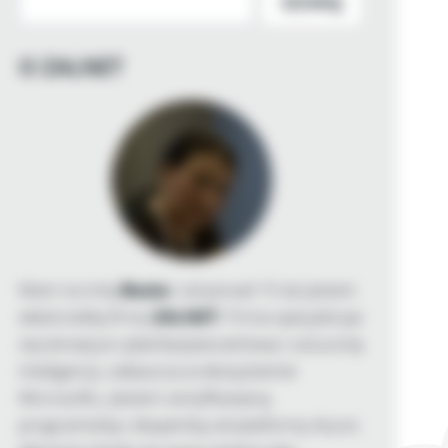
SZUKAJ
O ZALNET
Mam na imię
Beata
i od ponad 15 lat jestem
właścicielką firmy
ZALNET
. Firma specjalizuje
się tematyce cyberbezpieczeństwa i sztucznej
inteligencji, zwłaszcza w ekosystemie
Microsoftu. Jestem certyfikowaną
programistką i ekspertką od platformy Azure.