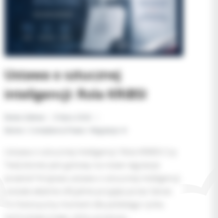
Ustawa o sztucznej
inteligencji: Rola KRiBSI
Beata Zalewa
8 lipca 2026
Biznes i Compliance
,
Prawo i Regulacje AI
Ustawa o sztucznej inteligencji: Rola KRiBSI Czy
Twój biznes jest gotowy na nowe regulacje
prawne? Krajowa ustawa o sztucznej inteligencji
została właśnie oficjalnie przyjęta przez Senat.
To historyczny moment dla polskiego rynku
technologicznego, który przenosi…