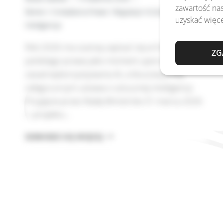
zawartość nas
Biznes i Compliance
,
Prawo i Regulacje AI
,
Sztuczna
uzyskać więce
Inteligencja
Rok 2026 ma szansę zapisać się w historii
ZG
polskiego prawa jako moment uporządkowania
zasad wykorzystywania AI, a kluczową rolę
odegra w tym ustawa o sztucznej inteligencji.
Przyjęcie przez Radę Ministrów 31 marca 2026
r. projektu…
USTAWA
DOWIEDZ SIĘ WIĘCEJ
O
SZTUCZNEJ
INTELIGENCJI
–
POLSKA
ODPOWIEDŹ