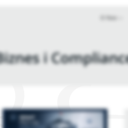
O Nas
Biznes i Complianc