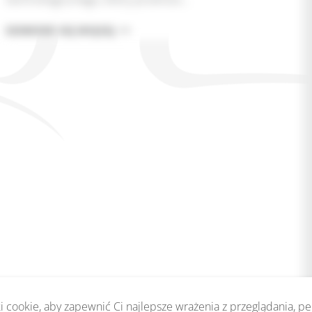
USTAWA
DOWIEDZ SIĘ WIĘCEJ
O
SZTUCZNEJ
INTELIGENCJI:
ROLA
KRIBSI
 cookie, aby zapewnić Ci najlepsze wrażenia z przeglądania, p