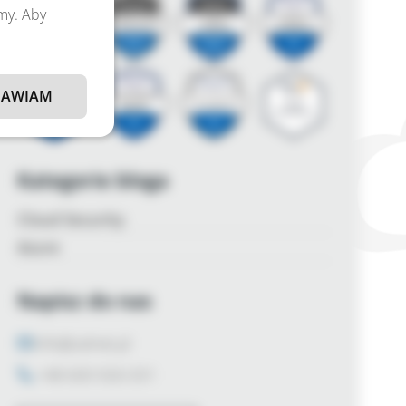
amy. Aby
AWIAM
Kategorie bloga
Cloud Security
Azure
Napisz do nas
info@zalnet.pl
+48 600 926 031