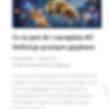
Co to jest AI i narzędzia AI?
Definicje prostym językiem
Beata Zalewa
8 lipca 2026
AI
,
CyberPszczoła
,
Sztuczna Inteligencja
Co to jest AI i narzędzia AI? Proste definicje na
chłopski rozum Zastanawiał_ś się kiedyś, co to
jest AI, przeglądając oficjalne regulaminy,
zarządzenia albo umowy dotyczące nowych
technologii? Prawniczy i urzędowy żargon
często sprawia, że…