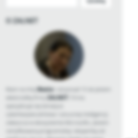
SZUKAJ
O ZALNET
Mam na imię
Beata
i od ponad 15 lat jestem
właścicielką firmy
ZALNET
. Firma
specjalizuje się tematyce
cyberbezpieczeństwa i sztucznej inteligencji,
zwłaszcza w ekosystemie Microsoftu. Jestem
certyfikowaną programistką i ekspertką od