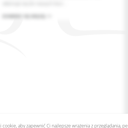
włamuje się do naszych biur…
CZY
DOWIEDZ SIĘ WIĘCEJ
AI
NAS
ZASTĄPI?
PRZYKŁADY
NA
TO,
ŻE
SAMI
DO
TEGO
SIĘ
PRZYCZYNIAMY
 cookie, aby zapewnić Ci najlepsze wrażenia z przeglądania, p