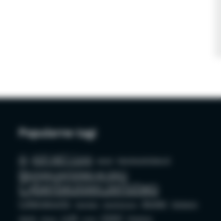
Popularne tagi
AI
ASP.NET Core
azure
bezpieczeństwo AI
Bezpieczeństwo w sieci
Cyberbezpieczeństwo
Cybersecurity
docker
Edukacja
Deepfake
Dezinformacja
LLM
OSINT
GenAI
Phishing
github
mysql