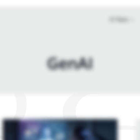
O Nas
GenAI