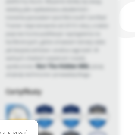
platformy Azure. Aktywnie dzielę się swoją
wiedzą jako wykładowca akademicki i
trenerka (posiadam tytuł Microsoft Certified
Trainer nieprzerwanie od 2010 roku), a także
poprzez liczne publikacje i wystąpienia na
konferencjach, gdzie omawiam tematy takie
jak bezpieczeństwo i analiza zagrożeń. W
wolnych chwilach wspieram rozwój
społeczności
Not The Hidden Wiki
, piszę
artykuły techniczne i prowadzę bloga.
Certyfikaty
ersonalizować