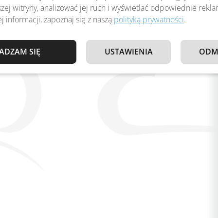
zej witryny, analizować jej ruch i wyświetlać odpowiednie rekl
j informacji, zapoznaj się z naszą
polityką prywatności
.
ADZAM SIĘ
USTAWIENIA
ODM