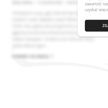
Beata Zalewa
15 stycznia 2026
GenAI
,
LLM
zawartość nas
uzyskać więce
Pamiętacie czasy, gdy internet był zbiorem
ludzkich myśli, błędów i pasji? Witamy w styczniu
ZG
2026 roku, gdzie sieć przypomina raczej
gigantyczną farmę serwerów AI piszących do
siebie nawzajem. Uroboros AI: Internet, który
zjada własny ogon…
REKURENCJA
DOWIEDZ SIĘ WIĘCEJ
ANNO
DOMINI
2026
–
HISTORIA
MARIAŻU
UROBOROSA
I