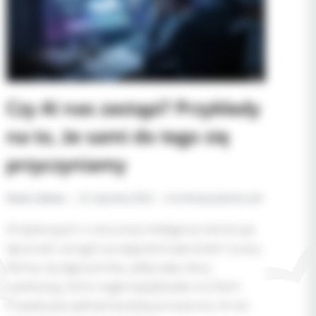
Czy AI nas zastąpi? Przykłady
na to, że sami do tego się
przyczyniamy
Beata Zalewa
22 stycznia 2026
AI
,
Chmura
,
GenAI
,
LLM
W dyskusjach o sztucznej inteligencji dominuje
lęk przed „wrogim przejęciem/zabraniem” pracy.
Boimy się algorytmów, jakby były obcą
cywilizacją, która nagle wylądowała na Ziemi.
Prawda jest jednak bardziej prozaiczna: AI nie