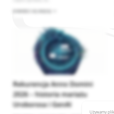
CO
DOWIEDZ SIĘ WIĘCEJ
TO
JEST
AI
I
NARZĘDZIA
AI?
DEFINICJE
PROSTYM
JĘZYKIEM
Rekurencja Anno Domini
2026 – historia mariażu
Uroborosa i GenAI
Używamy pliki