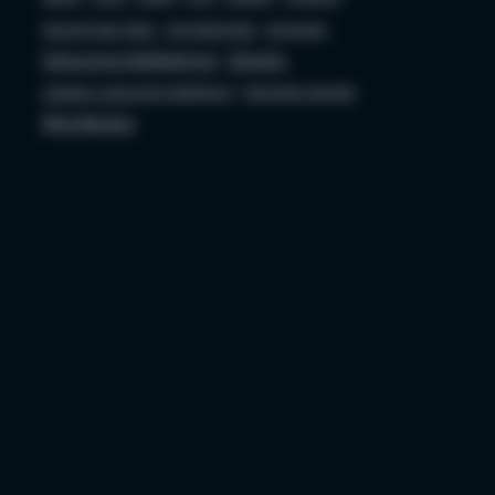
Security bez Tabu
Socjotechnika
sql server
Sztuczna Inteligencja
Ubuntu
ustawa o sztucznej inteligencji
Wojciech Ciemski
Wordpress