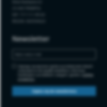
Wola Radzięcka 62
23-440 FRAMPOL
NIP: 717-111-99-64
REGON: 060594620
Newsletter
Zapisując się wyrażasz zgodę na przetwarzanie danych
osobowych w celu wysyłki newslettera i informacji
handlowych o produktach i usługach, zgodnie z
polityką
prywatności
.
Zapisz się do newslettera