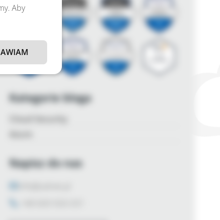
amy. Aby
AWIAM
Kategorie bloga
Cloud Security
Azure
Napisz do nas
info@zalnet.pl
+48 600 926 031