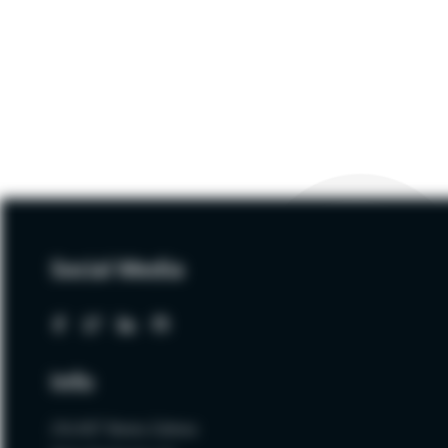
GENAI
Social Media
Info
ZALNET Beata Zalewa