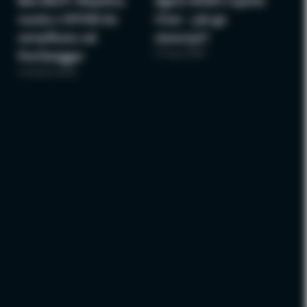
Bee BSCP: Wspólna
Agent M365 Copilot
nauka z NTHW do
Chat – jak go
certyfikatu od
stworzyć?
27 lipca 2026
PortSwigger
3 sierpnia 2026