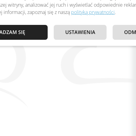
zej witryny, analizować jej ruch i wyświetlać odpowiednie rekl
j informacji, zapoznaj się z naszą
polityką prywatności
.
ADZAM SIĘ
USTAWIENIA
ODM