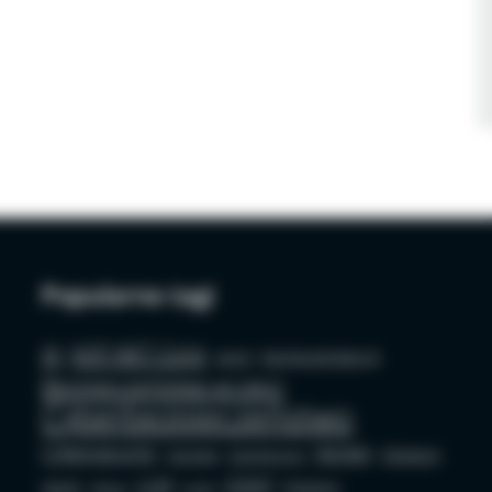
Popularne tagi
AI
ASP.NET Core
azure
bezpieczeństwo AI
Bezpieczeństwo w sieci
Cyberbezpieczeństwo
Cybersecurity
docker
Edukacja
Deepfake
Dezinformacja
LLM
OSINT
GenAI
Phishing
github
mysql