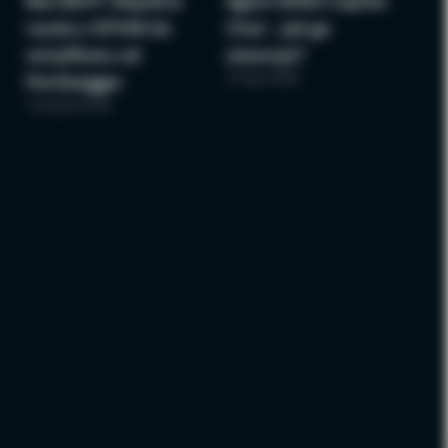
Bee BSCP: Wspólna
Agent M365 Copilot
nauka z NTHW do
Chat – jak go
certyfikatu od
stworzyć?
27 lipca 2026
PortSwigger
3 sierpnia 2026