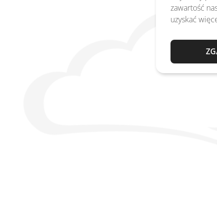
zawartość nas
uzyskać więce
ZG