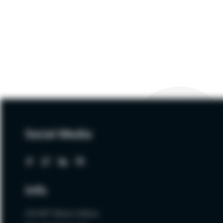
Social Media
Info
ZALNET Beata Zalewa