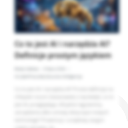
Co to jest AI i narzędzia AI?
Definicje prostym językiem
Beata Zalewa
8 lipca 2026
AI
,
CyberPszczoła
,
Sztuczna Inteligencja
Co to jest AI i narzędzia AI? Proste definicje na
chłopski rozum Zastanawiał_ś się kiedyś, co to
jest AI, przeglądając oficjalne regulaminy,
zarządzenia albo umowy dotyczące nowych
technologii? Prawniczy i urzędowy żargon
często sprawia, że…