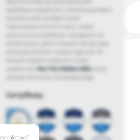
Aktywnie dzielę się swoją wiedzą jako
wykładowca akademicki i trenerka (posiadam
tytuł Microsoft Certified Trainer
nieprzerwanie od 2010 roku), a także
poprzez liczne publikacje i wystąpienia na
konferencjach, gdzie omawiam tematy takie
jak bezpieczeństwo i analiza zagrożeń. W
wolnych chwilach wspieram rozwój
społeczności
Not The Hidden Wiki
, piszę
artykuły techniczne i prowadzę bloga.
Certyfikaty
ersonalizować