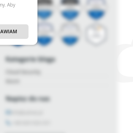
amy. Aby
AWIAM
Kategorie bloga
Cloud Security
Azure
Napisz do nas
info@zalnet.pl
+48 600 926 031