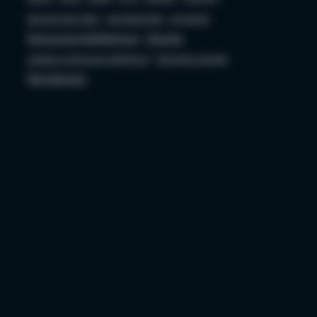
Security bez Tabu
Socjotechnika
sql server
Sztuczna Inteligencja
Ubuntu
ustawa o sztucznej inteligencji
Wojciech Ciemski
Wordpress