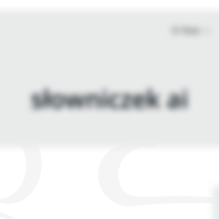
O Nas
słowniczek ai