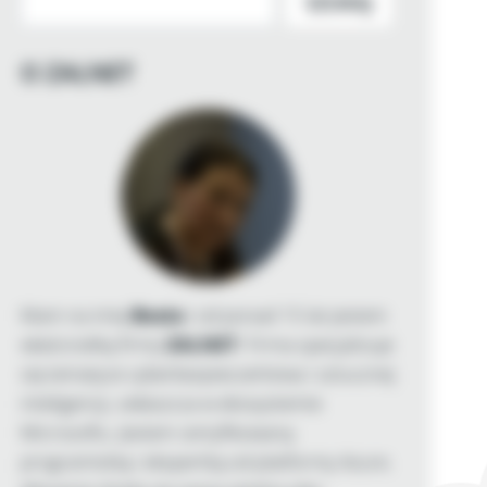
SZUKAJ
O ZALNET
Mam na imię
Beata
i od ponad 15 lat jestem
właścicielką firmy
ZALNET
. Firma specjalizuje
się tematyce cyberbezpieczeństwa i sztucznej
inteligencji, zwłaszcza w ekosystemie
Microsoftu. Jestem certyfikowaną
programistką i ekspertką od platformy Azure.