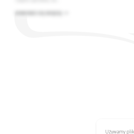
CO
DOWIEDZ SIĘ WIĘCEJ
TO
JEST
AI
I
NARZĘDZIA
AI?
DEFINICJE
PROSTYM
JĘZYKIEM
Używamy pliki