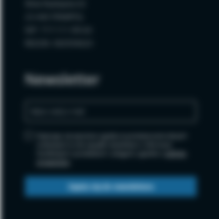
Wola Radzięcka 62
23-440 FRAMPOL
NIP: 717-111-99-64
REGON: 060594620
Newsletter
Zapisując się wyrażasz zgodę na przetwarzanie danych
osobowych w celu wysyłki newslettera i informacji
handlowych o produktach i usługach, zgodnie z
polityką
prywatności
.
Zapisz się do newslettera