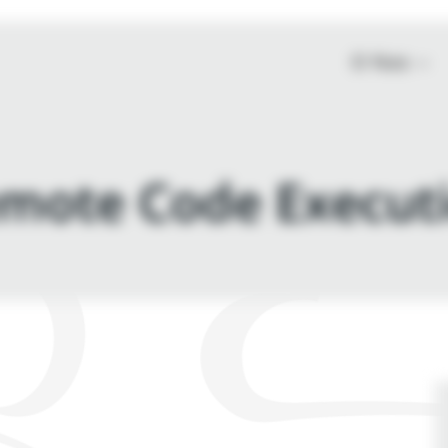
O Nas
mote Code Execut