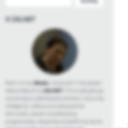
SZUKAJ
O ZALNET
Mam na imię
Beata
i od ponad 15 lat jestem
właścicielką firmy
ZALNET
. Firma specjalizuje
się tematyce cyberbezpieczeństwa i sztucznej
inteligencji, zwłaszcza w ekosystemie
Microsoftu. Jestem certyfikowaną
programistką i ekspertką od platformy Azure.