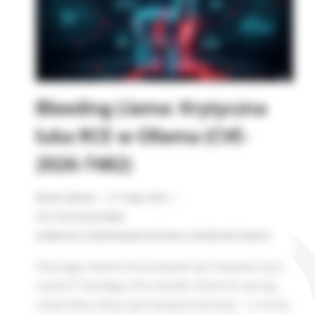
Bleeding Llama: Krytyczna
luka RCE w Ollama (CVE-
2026-7482)
Beata Zalewa
27 maja 2026
AI
,
AI Security
,
Analiza
podatności
,
Cyberbezpieczeństwo
,
LLM
,
Wycieki danych
Dlaczego lokalne AI przestało być bezpiecznym
azylem? Każdego dnia światło dzienne ujmują
nowe fakty dotyczące bezpieczeństwa – a raczej