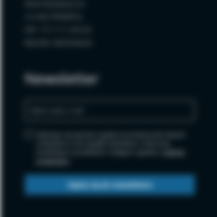
Wola Radzięcka 62
23-440 FRAMPOL
NIP: 717-111-99-64
REGON: 060594620
Newsletter
Zapisując się wyrażasz zgodę na przetwarzanie danych
osobowych w celu wysyłki newslettera i informacji
handlowych o produktach i usługach, zgodnie z
polityką
prywatności
.
Zapisz się do newslettera