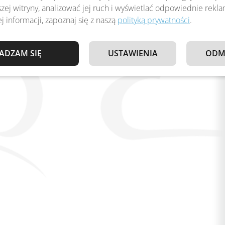
zej witryny, analizować jej ruch i wyświetlać odpowiednie rekl
j informacji, zapoznaj się z naszą
polityką prywatności
.
ADZAM SIĘ
USTAWIENIA
ODM