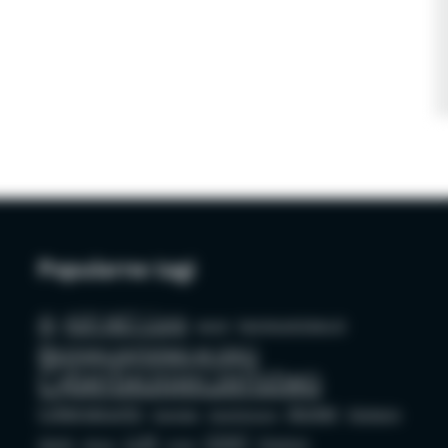
Popularne tagi
AI
ASP.NET Core
azure
bezpieczeństwo AI
Bezpieczeństwo w sieci
Cyberbezpieczeństwo
Cybersecurity
docker
Edukacja
Deepfake
Dezinformacja
LLM
OSINT
GenAI
Phishing
github
mysql