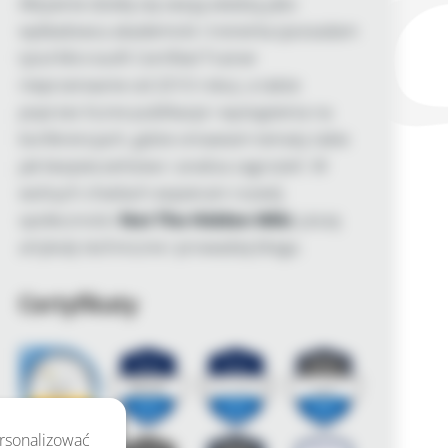
Aktywnie dzielę się swoją wiedzą jako
wykładowca akademicki i trenerka (posiadam
tytuł Microsoft Certified Trainer
nieprzerwanie od 2010 roku), a także
poprzez liczne publikacje i wystąpienia na
konferencjach, gdzie omawiam tematy takie
jak bezpieczeństwo i analiza zagrożeń. W
wolnych chwilach wspieram rozwój
społeczności
Not The Hidden Wiki
, piszę
artykuły techniczne i prowadzę bloga.
Certyfikaty
ersonalizować