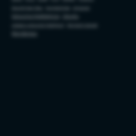
Security bez Tabu
Socjotechnika
sql server
Sztuczna Inteligencja
Ubuntu
ustawa o sztucznej inteligencji
Wojciech Ciemski
Wordpress