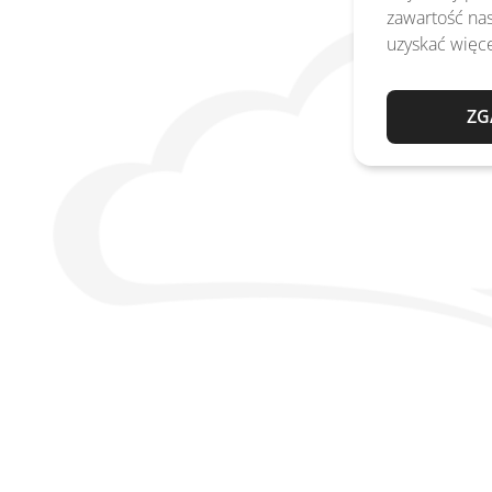
zawartość nas
uzyskać więce
ZG