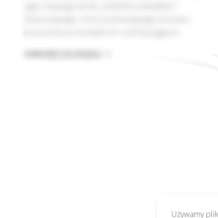
jego rażącego braku. Jesteśmy świadkami
fascynującego, choć przerażającego procesu:
przy pomocy narzędzi AI z szaf wyciągane…
BLEEDING
DOWIEDZ SIĘ WIĘCEJ
LLAMA:
KRYTYCZNA
LUKA
RCE
W
OLLAMA
(CVE-
2026-
7482)
Używamy pliki