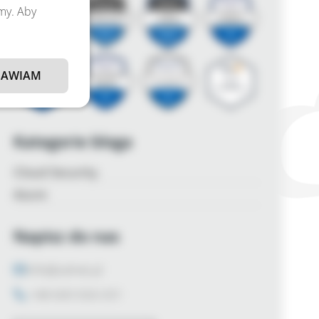
amy. Aby
AWIAM
Kategorie bloga
Cloud Security
Azure
Napisz do nas
info@zalnet.pl
+48 600 926 031