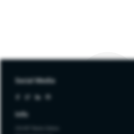
Social Media
Info
ZALNET Beata Zalewa