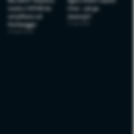
Bee BSCP: Wspólna
Agent M365 Copilot
nauka z NTHW do
Chat – jak go
certyfikatu od
stworzyć?
27 lipca 2026
PortSwigger
3 sierpnia 2026