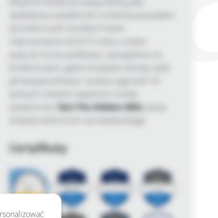
Aktywnie dzielę się swoją wiedzą jako
wykładowca akademicki i trenerka (posiadam
tytuł Microsoft Certified Trainer
nieprzerwanie od 2010 roku), a także
poprzez liczne publikacje i wystąpienia na
konferencjach, gdzie omawiam tematy takie
jak bezpieczeństwo i analiza zagrożeń. W
wolnych chwilach wspieram rozwój
społeczności
Not The Hidden Wiki
, piszę
artykuły techniczne i prowadzę bloga.
Certyfikaty
ersonalizować