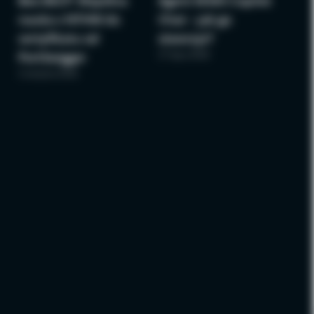
Bee BSCP: Wspólna
Agent M365 Copilot
nauka z NTHW do
Chat – jak go
certyfikatu od
stworzyć?
27 lipca 2026
PortSwigger
3 sierpnia 2026