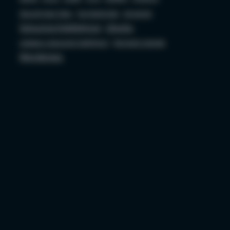
Security bez Tabu
Socjotechnika
sql server
Sztuczna Inteligencja
Ubuntu
ustawa o sztucznej inteligencji
Wojciech Ciemski
Wordpress