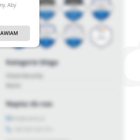
amy. Aby
AWIAM
Kategorie bloga
Cloud Security
Azure
Napisz do nas
info@zalnet.pl
+48 600 926 031