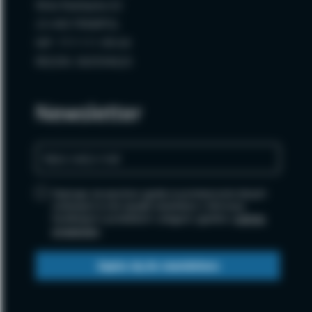
Wola Radzięcka 62
23-440 FRAMPOL
NIP: 717-111-99-64
REGON: 060594620
Newsletter
Zapisując się wyrażasz zgodę na przetwarzanie danych
osobowych w celu wysyłki newslettera i informacji
handlowych o produktach i usługach, zgodnie z
polityką
prywatności
.
Zapisz się do newslettera