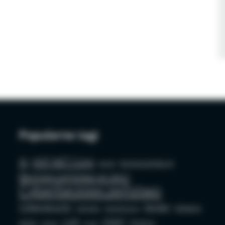
Popularne tagi
AI
ASP.NET Core
azure
bezpieczeństwo AI
Bezpieczeństwo w sieci
Cyberbezpieczeństwo
Cybersecurity
docker
Edukacja
Deepfake
Dezinformacja
LLM
OSINT
GenAI
Phishing
github
mysql