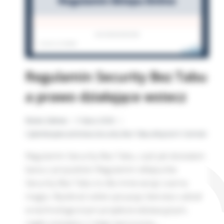
Regulamin Security Bez Tabu
a prawo działające wstecz
Beata Zalewa
5 lipca 2026
Cyberbezpieczeństwo
,
Security Bez Tabu
,
Wojciech Ciemski
Regulamin Security Bez Tabu, czyli jak dostałam
bana z przyszłości Regulamin sklepu/ów
Security Bez Tabu to dla mnie wciąż czarna
magia. Wyobraź sobie sytuację: bierzesz udział
w technologicznym projekcie edukacyjnym,
nagle zostajesz z niego wyrzucony,…