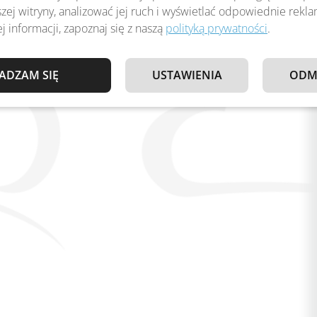
zej witryny, analizować jej ruch i wyświetlać odpowiednie rekl
j informacji, zapoznaj się z naszą
polityką prywatności
.
ADZAM SIĘ
USTAWIENIA
ODM