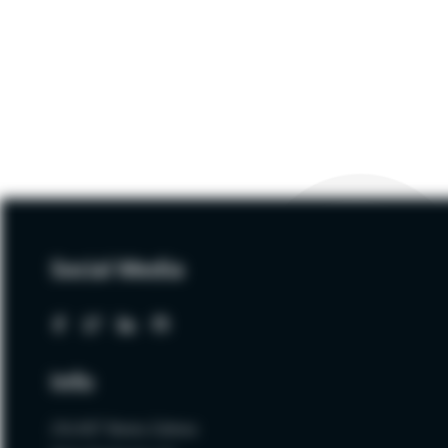
Social Media
Info
ZALNET Beata Zalewa