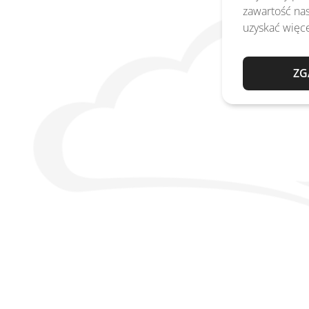
zawartość nas
uzyskać więce
ZG