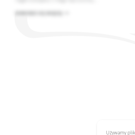
REGULAMIN
DOWIEDZ SIĘ WIĘCEJ
SECURITY
BEZ
TABU
A
PRAWO
DZIAŁAJĄCE
WSTECZ
Używamy pliki