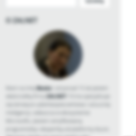
SZUKAJ
O ZALNET
Mam na imię
Beata
i od ponad 15 lat jestem
właścicielką firmy
ZALNET
. Firma specjalizuje
się tematyce cyberbezpieczeństwa i sztucznej
inteligencji, zwłaszcza w ekosystemie
Microsoftu. Jestem certyfikowaną
programistką i ekspertką od platformy Azure.