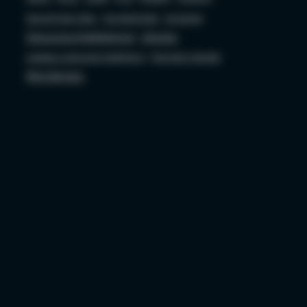
Security bez Tabu
Socjotechnika
sql server
Sztuczna Inteligencja
Ubuntu
ustawa o sztucznej inteligencji
Wojciech Ciemski
Wordpress