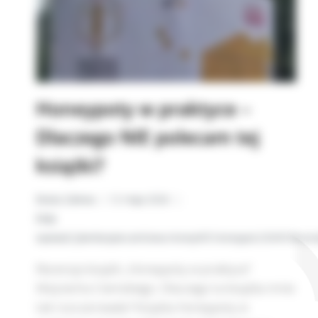
Honeypoty w praktyce –
Dlaczego NIE polecam tej
książki?
Beata Zalewa
12 maja 2026
Biały
wywiad
,
Cyberbezpieczeństwo
,
HoneyINT
,
Honeypot
,
OSINT
,
Recen
Recenzja książki „Honeypoty w praktyce”
Wojciecha Ciemskiego. Dlaczego ta książka mnie
tak rozczarowała? Książka Honeypoty w