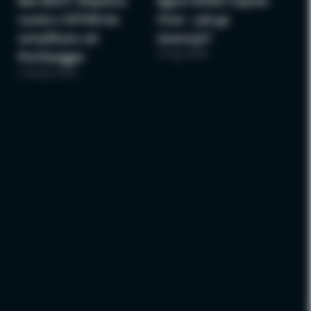
Bee BSCP: Wspólna
Agent M365 Copilot
nauka z NTHW do
Chat – jak go
certyfikatu od
stworzyć?
27 lipca 2026
PortSwigger
3 sierpnia 2026