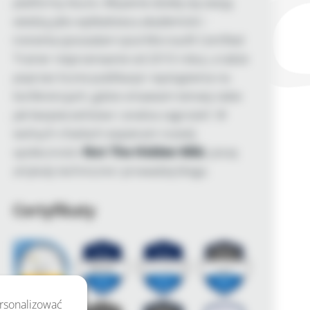
platformy Azure. Aktywnie dzielę się swoją
wiedzą jako wykładowca akademicki i
trenerka (posiadam tytuł Microsoft Certified
Trainer nieprzerwanie od 2010 roku), a także
poprzez liczne publikacje i wystąpienia na
konferencjach, gdzie omawiam tematy takie
jak bezpieczeństwo i analiza zagrożeń. W
wolnych chwilach wspieram rozwój
społeczności
Not The Hidden Wiki
, piszę
artykuły techniczne i prowadzę bloga.
Certyfikaty
ersonalizować