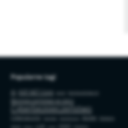
Popularne tagi
AI
ASP.NET Core
azure
bezpieczeństwo AI
Bezpieczeństwo w sieci
Cyberbezpieczeństwo
Cybersecurity
docker
Edukacja
Deepfake
Dezinformacja
LLM
OSINT
GenAI
Phishing
github
mysql