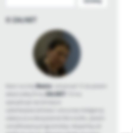
SZUKAJ
O ZALNET
Mam na imię
Beata
i od ponad 15 lat jestem
właścicielką firmy
ZALNET
. Firma
specjalizuje się tematyce
cyberbezpieczeństwa i sztucznej inteligencji,
zwłaszcza w ekosystemie Microsoftu. Jestem
certyfikowaną programistką i ekspertką od