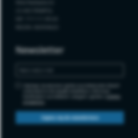
Wola Radzięcka 62
23-440 FRAMPOL
NIP: 717-111-99-64
REGON: 060594620
Newsletter
Zapisując się wyrażasz zgodę na przetwarzanie danych
osobowych w celu wysyłki newslettera i informacji
handlowych o produktach i usługach, zgodnie z
polityką
prywatności
.
Zapisz się do newslettera