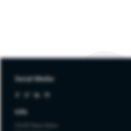
Social Media
Info
ZALNET Beata Zalewa