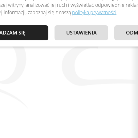
zej witryny, analizować jej ruch i wyświetlać odpowiednie rekl
j informacji, zapoznaj się z naszą
polityką prywatności
.
ADZAM SIĘ
USTAWIENIA
ODM