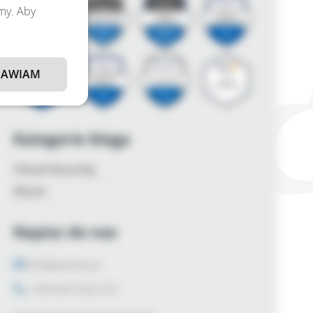
amy. Aby
AWIAM
Kategorie bloga
Cloud Security
Azure
Napisz do nas
info@zalnet.pl
+48 600 926 031