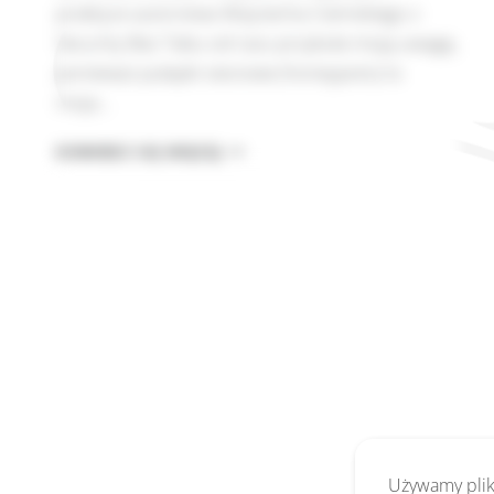
praktyce autorstwa Wojciecha Ciemskiego z
Security Bez Tabu od razu przykuła moją uwagę,
ponieważ pułapki sieciowe (honeypots) to
moja…
HONEYPOTY
DOWIEDZ SIĘ WIĘCEJ
W
PRAKTYCE
–
DLACZEGO
NIE
POLECAM
TEJ
KSIĄŻKI?
Używamy pliki