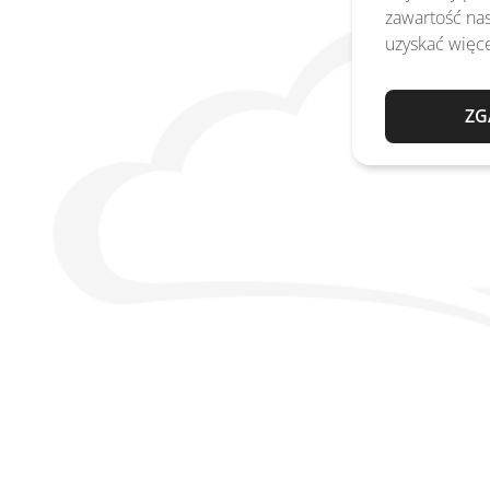
zawartość nas
uzyskać więce
ZG