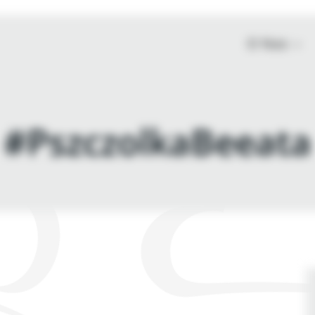
O Nas
#PszczolkaBeeata