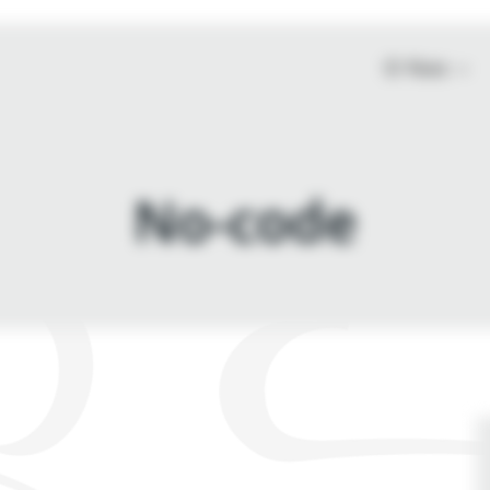
O Nas
No-code