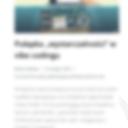
Pułapka „wystarczalności” w
vibe codingu
Beata Zalewa
19 lutego 2026
AI
,
Cloud Security
,
Cyberbezpieczeństwo
,
GenAI
,
LLM
W świecie zdominowanym przez kulturę hustle i
szybkie zwycięstwa, na LinkedInie zapanowała
nowa moda. Firmy prześcigają się w chwaleniu
się tym, jak bardzo „uprościły” swoje życie.
Schemat jest zawsze ten sam: rezygnacja z
drogich rozwiązań…