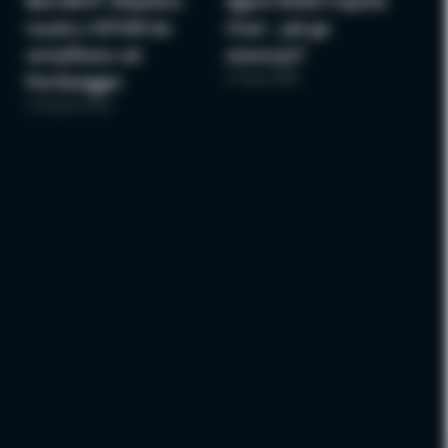
Bee BSCP: Wspólna
Agent M365 Copilot
nauka z NTHW do
Chat – jak go
certyfikatu od
stworzyć?
27 lipca 2026
PortSwigger
3 sierpnia 2026