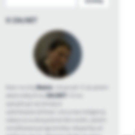
SZUKAJ
O ZALNET
Mam na imię
Beata
i od ponad 15 lat jestem
właścicielką firmy
ZALNET
. Firma
specjalizuje się tematyce
cyberbezpieczeństwa i sztucznej inteligencji,
zwłaszcza w ekosystemie Microsoftu. Jestem
certyfikowaną programistką i ekspertką od