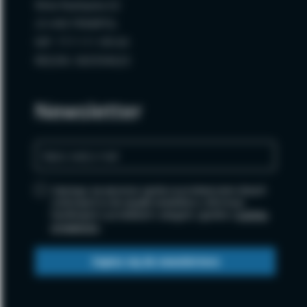
Wola Radzięcka 62
23-440 FRAMPOL
NIP: 717-111-99-64
REGON: 060594620
Newsletter
Zapisując się wyrażasz zgodę na przetwarzanie danych
osobowych w celu wysyłki newslettera i informacji
handlowych o produktach i usługach, zgodnie z
polityką
prywatności
.
Zapisz się do newslettera