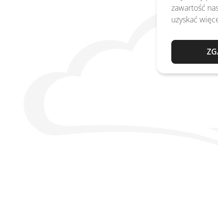
zawartość nas
uzyskać więce
ZG