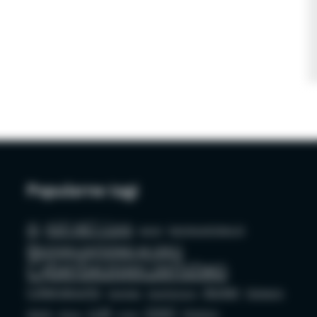
Popularne tagi
AI
ASP.NET Core
azure
bezpieczeństwo AI
Bezpieczeństwo w sieci
Cyberbezpieczeństwo
Cybersecurity
docker
Edukacja
Deepfake
Dezinformacja
LLM
OSINT
GenAI
Phishing
github
mysql