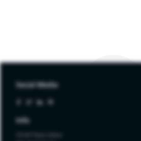
Social Media
Info
ZALNET Beata Zalewa