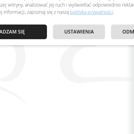
zej witryny, analizować jej ruch i wyświetlać odpowiednie rekl
j informacji, zapoznaj się z naszą
polityką prywatności
.
ADZAM SIĘ
USTAWIENIA
ODM