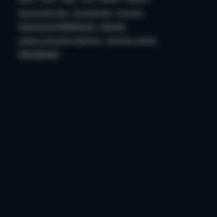
Security bez Tabu
Socjotechnika
sql server
Sztuczna Inteligencja
Ubuntu
ustawa o sztucznej inteligencji
Wojciech Ciemski
Wordpress