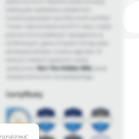
platformy Azure. Aktywnie dzielę się swoją
wiedzą jako wykładowca akademicki i
trenerka (posiadam tytuł Microsoft Certified
Trainer nieprzerwanie od 2010 roku), a także
poprzez liczne publikacje i wystąpienia na
konferencjach, gdzie omawiam tematy takie
jak bezpieczeństwo i analiza zagrożeń. W
wolnych chwilach wspieram rozwój
społeczności
Not The Hidden Wiki
, piszę
artykuły techniczne i prowadzę bloga.
Certyfikaty
ersonalizować