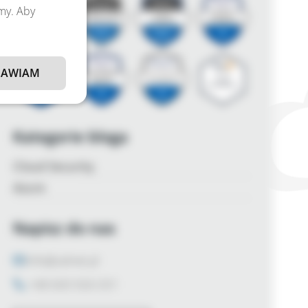
amy. Aby
AWIAM
Kategorie bloga
Cloud Security
Azure
Napisz do nas
info@zalnet.pl
+48 600 926 031