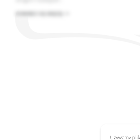
PUŁAPKA
DOWIEDZ SIĘ WIĘCEJ
„WYSTARCZALNOŚCI”
W
VIBE
CODINGU
Używamy pliki