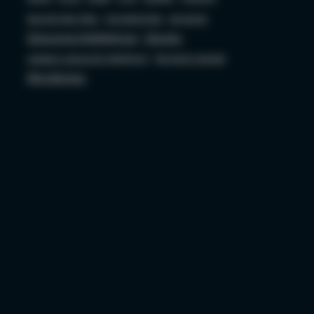
Security bez Tabu
Socjotechnika
sql server
Sztuczna Inteligencja
Ubuntu
ustawa o sztucznej inteligencji
Wojciech Ciemski
Wordpress