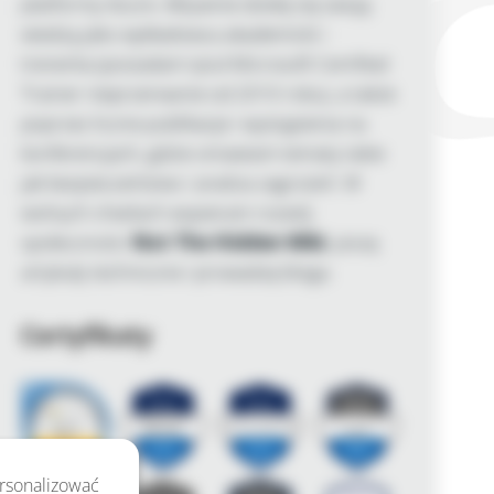
platformy Azure. Aktywnie dzielę się swoją
wiedzą jako wykładowca akademicki i
trenerka (posiadam tytuł Microsoft Certified
Trainer nieprzerwanie od 2010 roku), a także
poprzez liczne publikacje i wystąpienia na
konferencjach, gdzie omawiam tematy takie
jak bezpieczeństwo i analiza zagrożeń. W
wolnych chwilach wspieram rozwój
społeczności
Not The Hidden Wiki
, piszę
artykuły techniczne i prowadzę bloga.
Certyfikaty
ersonalizować