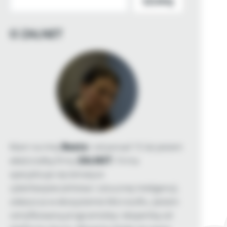
SZUKAJ
O ZALNET
Mam na imię
Beata
i od ponad 15 lat jestem
właścicielką firmy
ZALNET
. Firma
specjalizuje się tematyce
cyberbezpieczeństwa i sztucznej inteligencji,
zwłaszcza w ekosystemie Microsoftu. Jestem
certyfikowaną programistką i ekspertką od