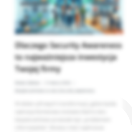
Dlaczego Security Awareness
to najważniejsza inwestycja
Twojej firmy
Beata Zalewa
3 marca 2026
Bezpieczeństwo w sieci
,
Security awareness
W dobie cyfrowych transformacji, gdzie każda
operacja biznesowa zostawia ślad w sieci,
bezpieczeństwo przestało być „problemem
informatyków”. Możesz mieć najdroższe