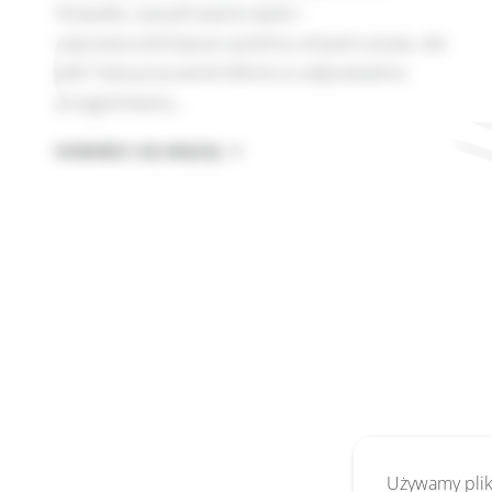
firewalle, zaszyfrowane dyski i
najnowocześniejsze systemy antywirusowe, ale
jeśli Twój pracownik kliknie w odpowiednio
przygotowany…
DLACZEGO
DOWIEDZ SIĘ WIĘCEJ
SECURITY
AWARENESS
TO
NAJWAŻNIEJSZA
INWESTYCJA
TWOJEJ
FIRMY
Używamy pliki