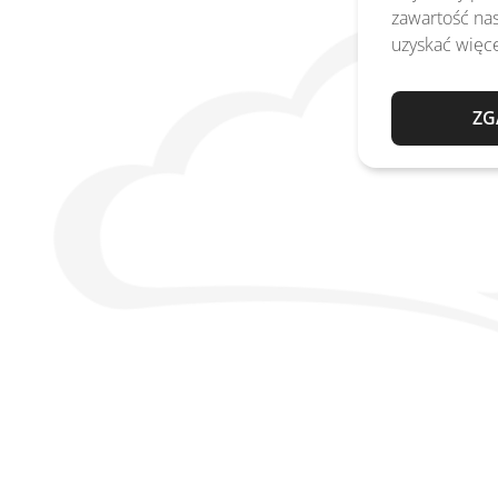
zawartość nas
uzyskać więce
ZG