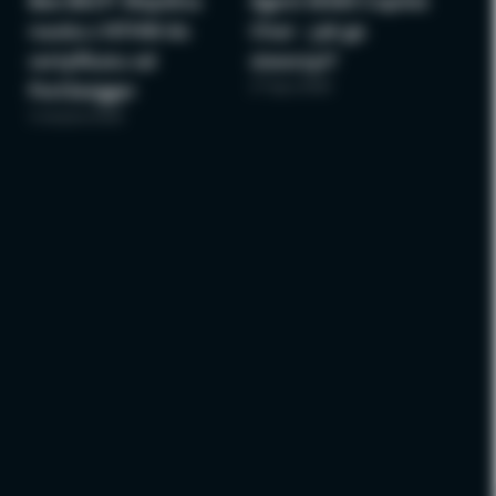
Bee BSCP: Wspólna
Agent M365 Copilot
nauka z NTHW do
Chat – jak go
certyfikatu od
stworzyć?
27 lipca 2026
PortSwigger
3 sierpnia 2026