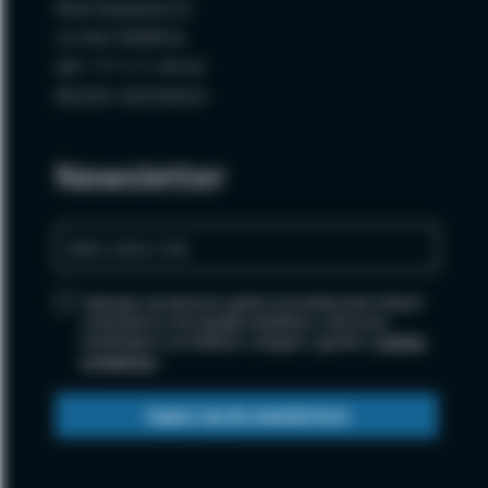
Wola Radzięcka 62
23-440 FRAMPOL
NIP: 717-111-99-64
REGON: 060594620
Newsletter
Zapisując się wyrażasz zgodę na przetwarzanie danych
osobowych w celu wysyłki newslettera i informacji
handlowych o produktach i usługach, zgodnie z
polityką
prywatności
.
Zapisz się do newslettera