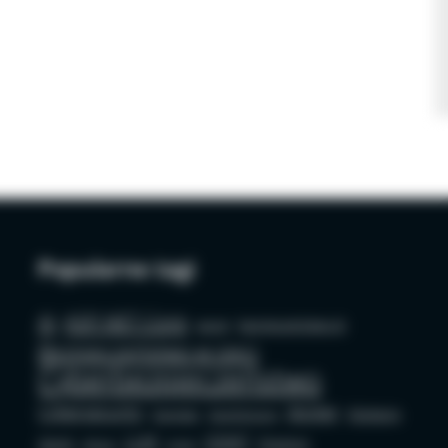
Popularne tagi
AI
ASP.NET Core
azure
bezpieczeństwo AI
Bezpieczeństwo w sieci
Cyberbezpieczeństwo
Cybersecurity
docker
Edukacja
Deepfake
Dezinformacja
LLM
OSINT
GenAI
Phishing
github
mysql