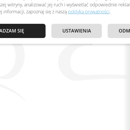
zej witryny, analizować jej ruch i wyświetlać odpowiednie rekl
j informacji, zapoznaj się z naszą
polityką prywatności
.
ADZAM SIĘ
USTAWIENIA
ODM