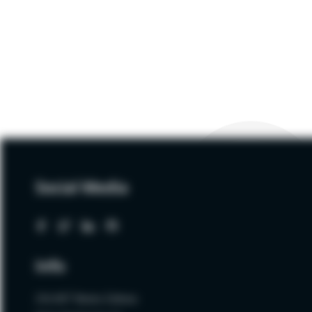
Social Media
Info
ZALNET Beata Zalewa