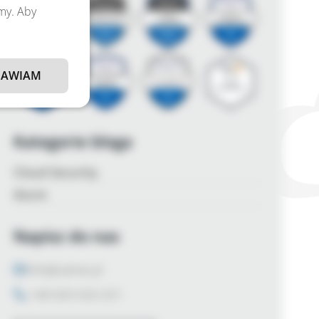
amy. Aby
AWIAM
Kategorie bloga
Cloud Security
Azure
Napisz do nas
info@zalnet.pl
+48 600 926 031