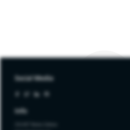
Social Media
Info
ZALNET Beata Zalewa