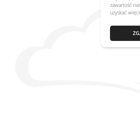
zawartość nas
uzyskać więce
ZG