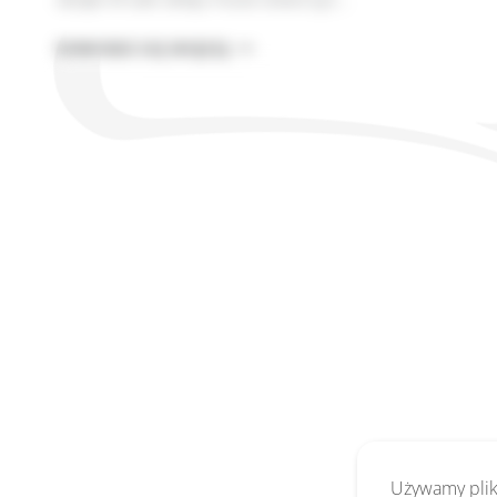
ANATOMIA
DOWIEDZ SIĘ WIĘCEJ
OSZUSTWA
W
SIECI,
CZYLI
OSINT
DLA
KAŻDEGO
Używamy pliki