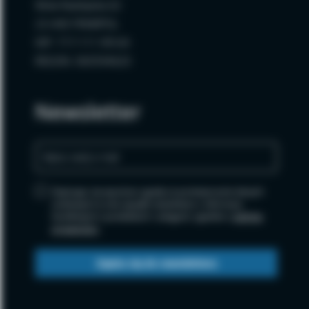
Wola Radzięcka 62
23-440 FRAMPOL
NIP: 717-111-99-64
REGON: 060594620
Newsletter
Zapisując się wyrażasz zgodę na przetwarzanie danych
osobowych w celu wysyłki newslettera i informacji
handlowych o produktach i usługach, zgodnie z
polityką
prywatności
.
Zapisz się do newslettera