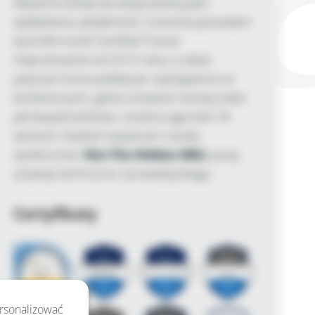
Aktywnie dzielę się swoją wiedzą jako
wykładowca akademicki i trenerka (posiadam
tytuł Microsoft Certified Trainer
nieprzerwanie od 2010 roku), a także
poprzez liczne publikacje i wystąpienia na
konferencjach, gdzie omawiam tematy takie
jak bezpieczeństwo i analiza zagrożeń. W
wolnych chwilach wspieram rozwój
społeczności
Not The Hidden Wiki
, piszę
artykuły techniczne i prowadzę bloga.
Certyfikaty
ersonalizować