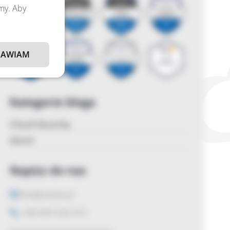
amy. Aby
AWIAM
Kategorie bloga
Cloud Security
Azure
Napisz do nas
info@zalnet.pl
+48 600 926 031