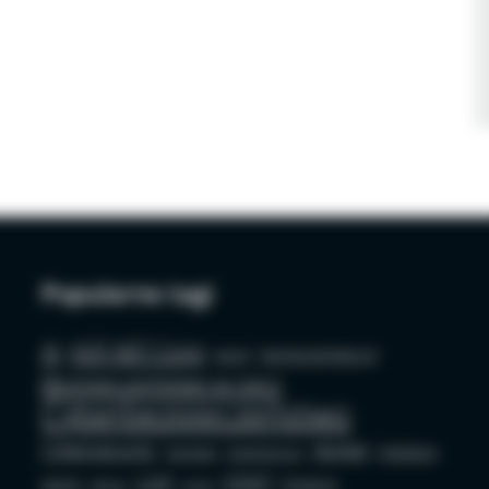
Popularne tagi
AI
ASP.NET Core
azure
bezpieczeństwo AI
Bezpieczeństwo w sieci
Cyberbezpieczeństwo
Cybersecurity
docker
Edukacja
Deepfake
Dezinformacja
LLM
OSINT
GenAI
Phishing
github
mysql