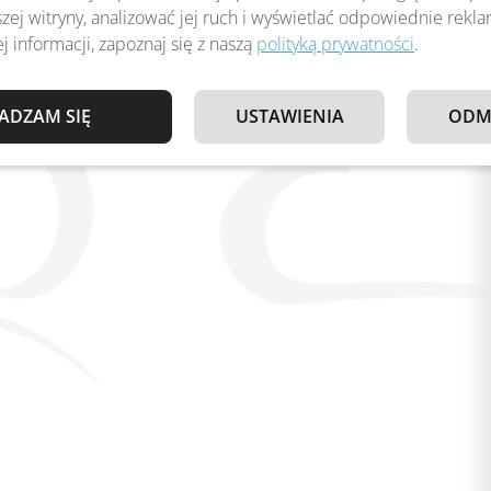
zej witryny, analizować jej ruch i wyświetlać odpowiednie rekl
j informacji, zapoznaj się z naszą
polityką prywatności
.
ADZAM SIĘ
USTAWIENIA
ODM