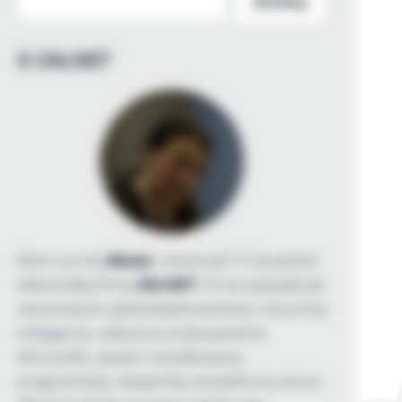
SZUKAJ
O ZALNET
Mam na imię
Beata
i od ponad 15 lat jestem
właścicielką firmy
ZALNET
. Firma specjalizuje
się tematyce cyberbezpieczeństwa i sztucznej
inteligencji, zwłaszcza w ekosystemie
Microsoftu. Jestem certyfikowaną
programistką i ekspertką od platformy Azure.