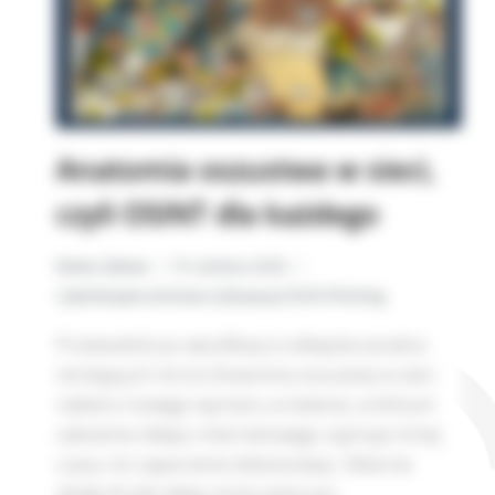
Anatomia oszustwa w sieci,
czyli OSINT dla każdego
Beata Zalewa
19 czerwca 2026
Cyberbezpieczeństwo
,
Cyfryzacja
,
OSINT
,
Phishing
Przewodnik po weryfikacji e-sklepów (analiza
istniejących stron) Anatomia oszustwa w sieci
nabiera nowego wymiaru w świecie, w którym
założenie sklepu internetowego zajmuje mniej
czasu niż zaparzenie dobrej kawy. Obecnie
dzięki AI taki sklep może stworzyć…