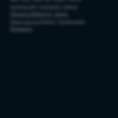
Security bez Tabu
Socjotechnika
sql server
Sztuczna Inteligencja
Ubuntu
ustawa o sztucznej inteligencji
Wojciech Ciemski
Wordpress