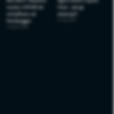
Bee BSCP: Wspólna
Agent M365 Copilot
nauka z NTHW do
Chat – jak go
certyfikatu od
stworzyć?
27 lipca 2026
PortSwigger
3 sierpnia 2026