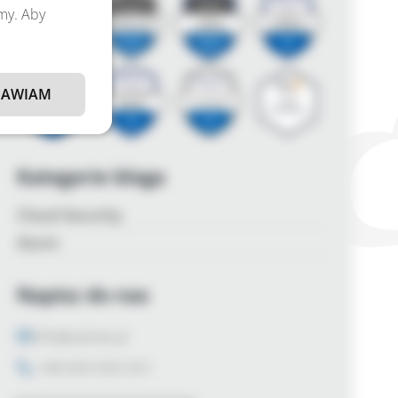
amy. Aby
AWIAM
Kategorie bloga
Cloud Security
Azure
Napisz do nas
info@zalnet.pl
+48 600 926 031