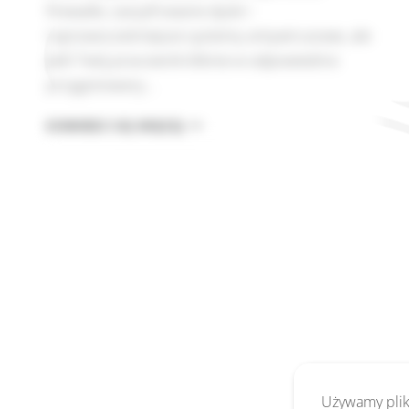
firewalle, zaszyfrowane dyski i
najnowocześniejsze systemy antywirusowe, ale
jeśli Twój pracownik kliknie w odpowiednio
przygotowany…
DLACZEGO
DOWIEDZ SIĘ WIĘCEJ
SECURITY
AWARENESS
TO
NAJWAŻNIEJSZA
INWESTYCJA
TWOJEJ
FIRMY
Używamy pliki