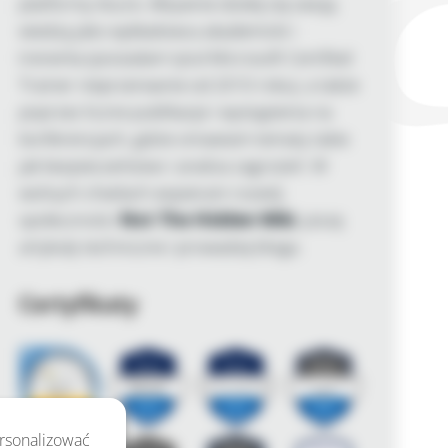
platformy Azure. Aktywnie dzielę się swoją
wiedzą jako wykładowca akademicki i
trenerka (posiadam tytuł Microsoft Certified
Trainer nieprzerwanie od 2010 roku), a także
poprzez liczne publikacje i wystąpienia na
konferencjach, gdzie omawiam tematy takie
jak bezpieczeństwo i analiza zagrożeń. W
wolnych chwilach wspieram rozwój
społeczności
Not The Hidden Wiki
, piszę
artykuły techniczne i prowadzę bloga.
Certyfikaty
ersonalizować