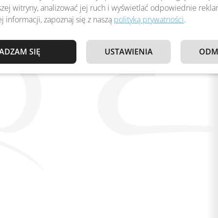
zej witryny, analizować jej ruch i wyświetlać odpowiednie rekl
j informacji, zapoznaj się z naszą
polityką prywatności
.
ADZAM SIĘ
USTAWIENIA
ODM