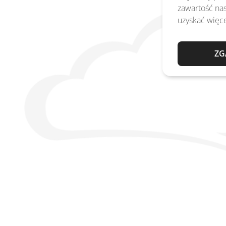
zawartość nas
uzyskać więce
ZG