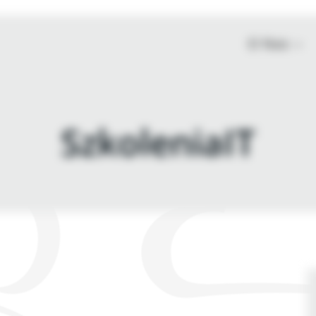
O Nas
SzkoleniaIT