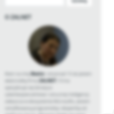
SZUKAJ
O ZALNET
Mam na imię
Beata
i od ponad 15 lat jestem
właścicielką firmy
ZALNET
. Firma
specjalizuje się tematyce
cyberbezpieczeństwa i sztucznej inteligencji,
zwłaszcza w ekosystemie Microsoftu. Jestem
certyfikowaną programistką i ekspertką od