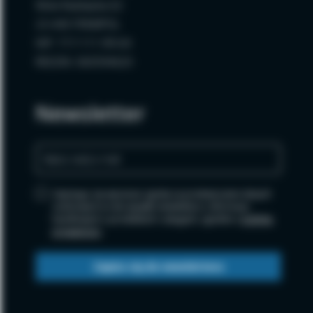
Wola Radzięcka 62
23-440 FRAMPOL
NIP: 717-111-99-64
REGON: 060594620
Newsletter
Zapisując się wyrażasz zgodę na przetwarzanie danych
osobowych w celu wysyłki newslettera i informacji
handlowych o produktach i usługach, zgodnie z
polityką
prywatności
.
Zapisz się do newslettera