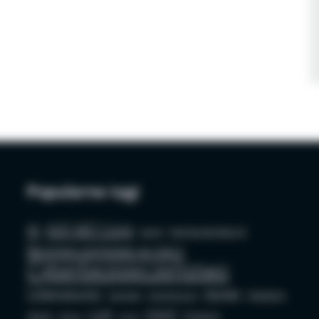
Popularne tagi
AI
ASP.NET Core
azure
bezpieczeństwo AI
Bezpieczeństwo w sieci
Cyberbezpieczeństwo
Cybersecurity
docker
Edukacja
Deepfake
Dezinformacja
LLM
OSINT
GenAI
Phishing
github
mysql