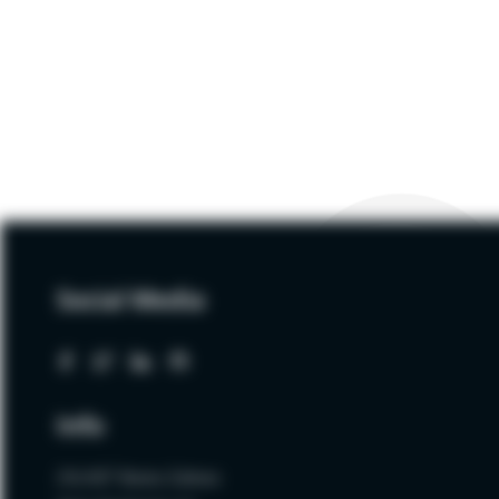
Social Media
Info
ZALNET Beata Zalewa