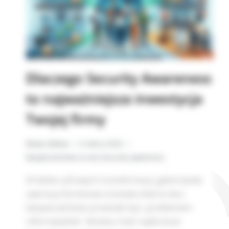
Dlaczego Security Awareness
to najważniejsza inwestycja
Twojej firmy
Beata Zalewa
3 marca 2026
Bezpieczeństwo w sieci
,
Security awareness
W dobie cyfrowych transformacji, gdzie każda
operacja biznesowa zostawia ślad w sieci,
bezpieczeństwo przestało być „problemem
informatyków”. Możesz mieć najdroższe