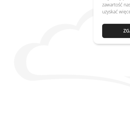
zawartość nas
uzyskać więce
ZG