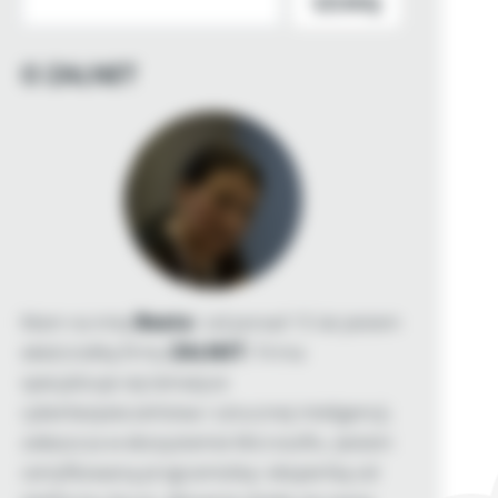
SZUKAJ
O ZALNET
Mam na imię
Beata
i od ponad 15 lat jestem
właścicielką firmy
ZALNET
. Firma
specjalizuje się tematyce
cyberbezpieczeństwa i sztucznej inteligencji,
zwłaszcza w ekosystemie Microsoftu. Jestem
certyfikowaną programistką i ekspertką od