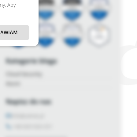
amy. Aby
AWIAM
Kategorie bloga
Cloud Security
Azure
Napisz do nas
info@zalnet.pl
+48 600 926 031