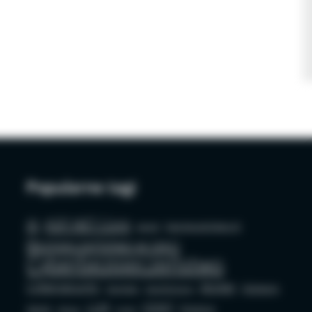
Popularne tagi
AI
ASP.NET Core
azure
bezpieczeństwo AI
Bezpieczeństwo w sieci
Cyberbezpieczeństwo
Cybersecurity
docker
Edukacja
Deepfake
Dezinformacja
LLM
OSINT
GenAI
Phishing
github
mysql