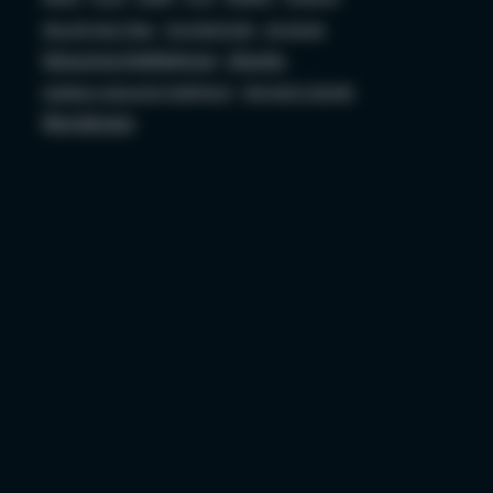
Security bez Tabu
Socjotechnika
sql server
Sztuczna Inteligencja
Ubuntu
ustawa o sztucznej inteligencji
Wojciech Ciemski
Wordpress