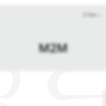
O Nas
M2M