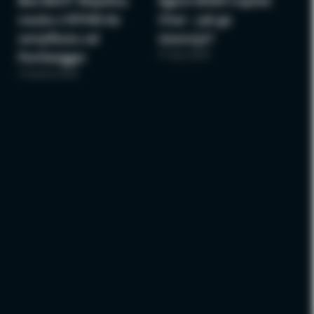
Bee BSCP: Wspólna
Agent M365 Copilot
nauka z NTHW do
Chat – jak go
certyfikatu od
stworzyć?
27 lipca 2026
PortSwigger
3 sierpnia 2026