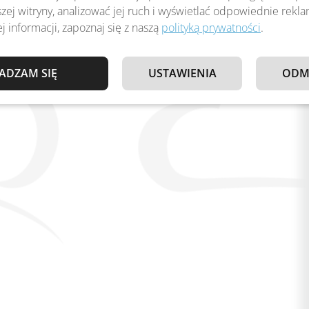
zej witryny, analizować jej ruch i wyświetlać odpowiednie rekl
j informacji, zapoznaj się z naszą
polityką prywatności
.
ADZAM SIĘ
USTAWIENIA
ODM