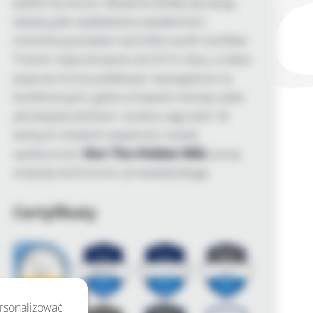
platformy Azure. Aktywnie dzielę się swoją
wiedzą jako wykładowca akademicki i
trenerka (posiadam tytuł Microsoft Certified
Trainer nieprzerwanie od 2010 roku), a także
poprzez liczne publikacje i wystąpienia na
konferencjach, gdzie omawiam tematy takie
jak bezpieczeństwo i analiza zagrożeń. W
wolnych chwilach wspieram rozwój
społeczności
Not The Hidden Wiki
, piszę
artykuły techniczne i prowadzę bloga.
Certyfikaty
ersonalizować