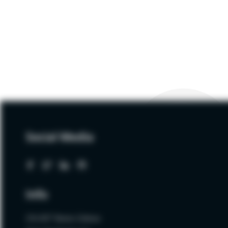
Social Media
Info
ZALNET Beata Zalewa