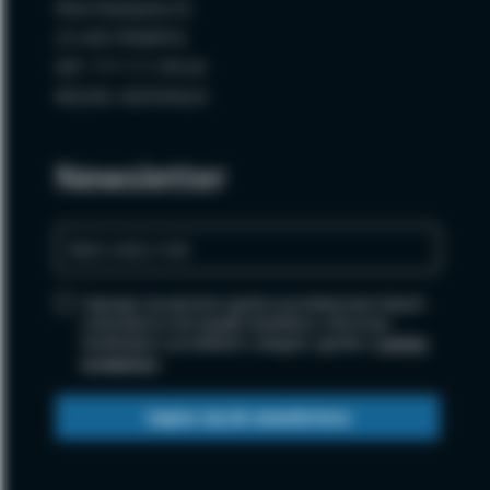
Wola Radzięcka 62
23-440 FRAMPOL
NIP: 717-111-99-64
REGON: 060594620
Newsletter
Zapisując się wyrażasz zgodę na przetwarzanie danych
osobowych w celu wysyłki newslettera i informacji
handlowych o produktach i usługach, zgodnie z
polityką
prywatności
.
Zapisz się do newslettera