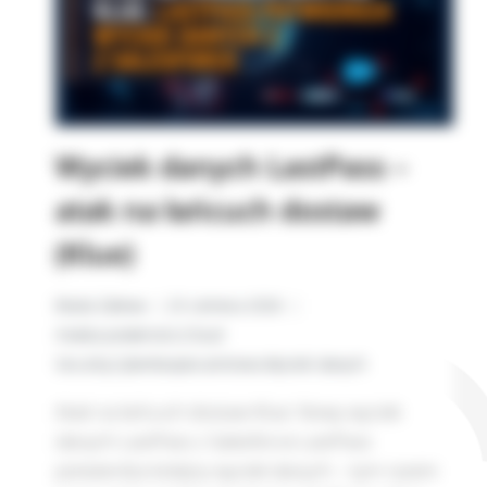
Wyciek danych LastPass –
atak na łańcuch dostaw
(Klue)
Beata Zalewa
23 czerwca 2026
Analiza podatności
,
Cloud
Security
,
Cyberbezpieczeństwo
,
Wycieki danych
Atak na łańcuch dostaw Klue: Nowy wyciek
danych LastPass z Salesforce LastPass
potwierdza kolejny wyciek danych – tym razem