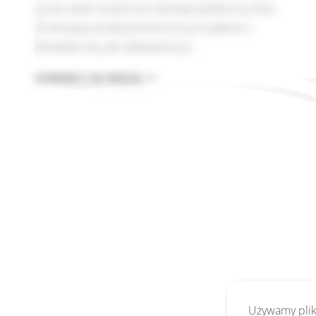
przez atak na łańcuch dostaw platformy Klue.
Przeczytaj analizę techniczną incydentu i
dowiedz się, jak zabezpieczyć…
WYCIEK
DOWIEDZ SIĘ WIĘCEJ
DANYCH
LASTPASS
–
ATAK
NA
ŁAŃCUCH
DOSTAW
(KLUE)
Używamy pliki