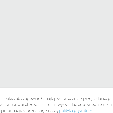
 cookie, aby zapewnić Ci najlepsze wrażenia z przeglądania, p
zej witryny, analizować jej ruch i wyświetlać odpowiednie rekl
j informacji, zapoznaj się z naszą
polityką prywatności
.