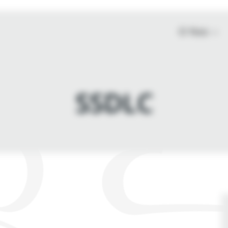
O Nas
SSDLC