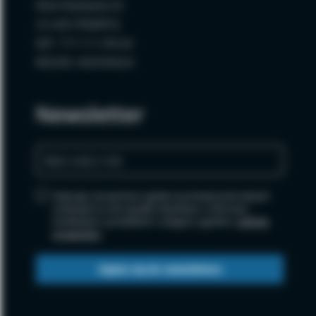
Wola Radzięcka 62
23-440 FRAMPOL
NIP: 717-111-99-64
REGON: 060594620
Newsletter
Zapisując się wyrażasz zgodę na przetwarzanie danych
osobowych w celu wysyłki newslettera i informacji
handlowych o produktach i usługach, zgodnie z
polityką
prywatności
.
Zapisz się do newslettera