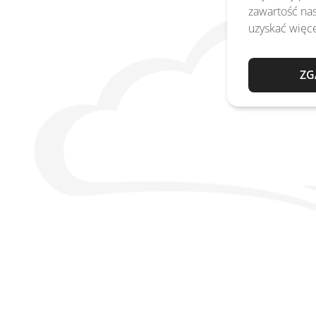
zawartość nas
uzyskać więce
ZG