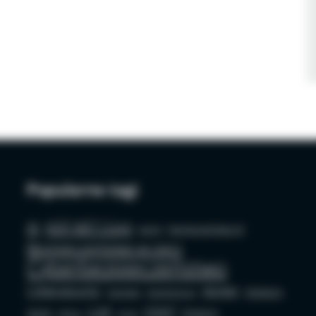
Popularne tagi
AI
ASP.NET Core
azure
bezpieczeństwo AI
Bezpieczeństwo w sieci
Cyberbezpieczeństwo
Cybersecurity
docker
Edukacja
Deepfake
Dezinformacja
LLM
OSINT
GenAI
Phishing
github
mysql