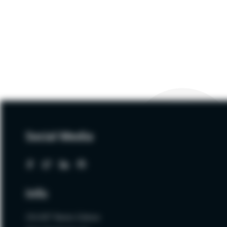
Social Media
Info
ZALNET Beata Zalewa