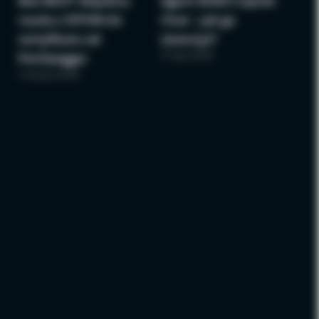
Bee BSCP: Wspólna
Agent M365 Copilot
nauka z NTHW do
Chat – jak go
certyfikatu od
stworzyć?
27 lipca 2026
PortSwigger
3 sierpnia 2026