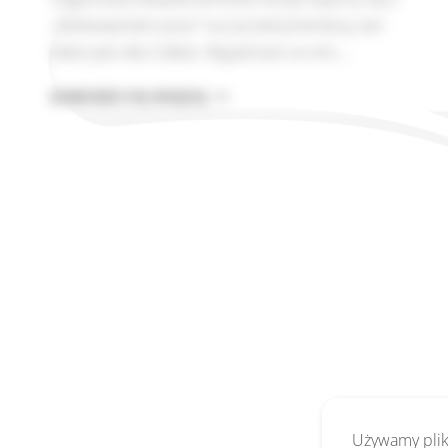
„blokowaniem prac” tuż przed premierą, ten
tekst jest dla Ciebie. Wyjaśniam w nim,…
SSDLC:
DOWIEDZ SIĘ WIĘCEJ
DLACZEGO
BEZPIECZEŃSTWO
MUSI
STAĆ
SIĘ
PODSTAWĄ
KAŻDEGO
PROJEKTU
Używamy pliki