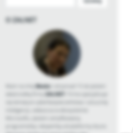
SZUKAJ
O ZALNET
Mam na imię
Beata
i od ponad 15 lat jestem
właścicielką firmy
ZALNET
. Firma specjalizuje
się tematyce cyberbezpieczeństwa i sztucznej
inteligencji, zwłaszcza w ekosystemie
Microsoftu. Jestem certyfikowaną
programistką i ekspertką od platformy Azure.