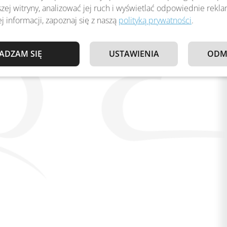
zej witryny, analizować jej ruch i wyświetlać odpowiednie rekl
j informacji, zapoznaj się z naszą
polityką prywatności
.
ADZAM SIĘ
USTAWIENIA
ODM