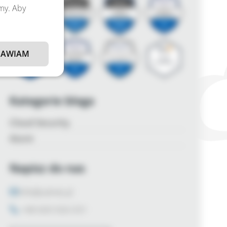
amy. Aby
AWIAM
Kategorie bloga
Cloud Security
Azure
Napisz do nas
info@zalnet.pl
+48 600 926 031