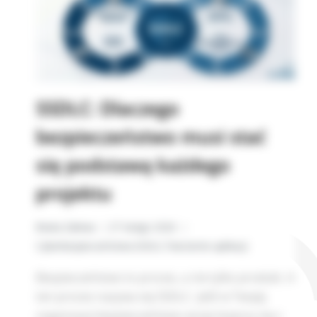
SSDLC: Dlaczego
bezpieczeństwo musi stać
się podstawą każdego
projektu
Beata Zalewa
27 lutego 2026
Cyberbezpieczeństwo
,
SSDLC
,
Tworzenie aplikacji
Bezpieczeństwo to proces, a nie tylko produkt. A
ten proces nazywa się SSDLC. Jeśli w Twojej
organizacji bezpieczeństwo wciąż kojarzy się z