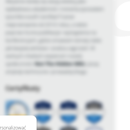
Aktywnie dzielę się swoją wiedzą jako
wykładowca akademicki i trenerka (posiadam
tytuł Microsoft Certified Trainer
nieprzerwanie od 2010 roku), a także
poprzez liczne publikacje i wystąpienia na
konferencjach, gdzie omawiam tematy takie
jak bezpieczeństwo i analiza zagrożeń. W
wolnych chwilach wspieram rozwój
społeczności
Not The Hidden Wiki
, piszę
artykuły techniczne i prowadzę bloga.
Certyfikaty
ersonalizować