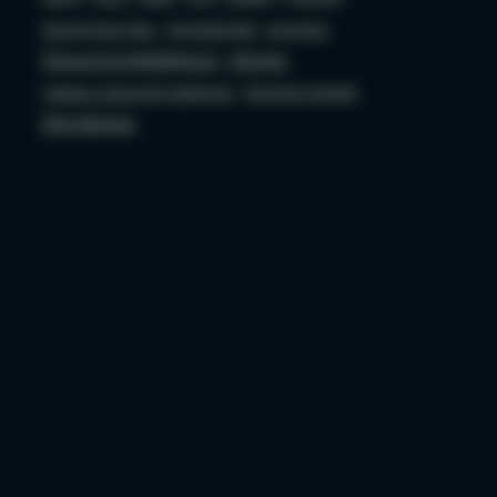
Security bez Tabu
Socjotechnika
sql server
Sztuczna Inteligencja
Ubuntu
ustawa o sztucznej inteligencji
Wojciech Ciemski
Wordpress